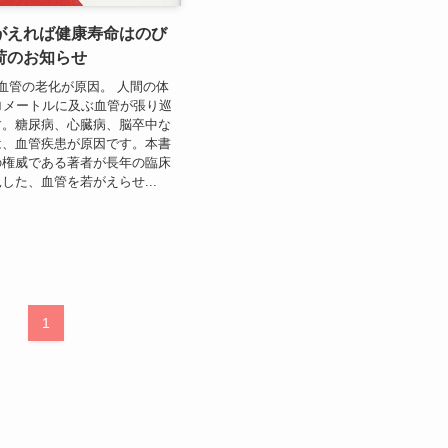
がえれば健康寿命はのび
荷のお知らせ
血管の老化が原因。 人間の体
ロメートルに及ぶ血管が張り巡
す。糖尿病、心臓病、脳卒中な
は、血管疾患が原因です。本書
の権威である著者が長年の臨床
した、血管を若がえらせ...
1