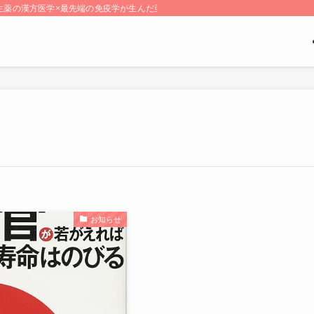
薬の漢方医学×最先端の免疫学が生んだ亜鉛複合ゼリー【Dr.ACIS（ドクターエ
お知らせ