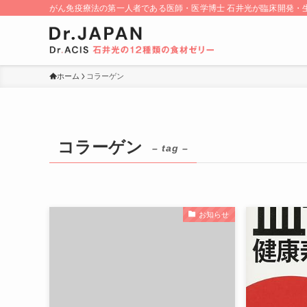
がん免疫療法の第一人者である医師・医学博士 石井光が臨床開発・生
ホーム
コラーゲン
コラーゲン
– tag –
お知らせ