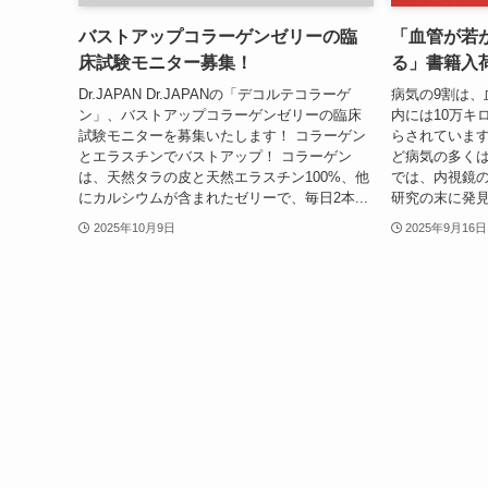
バストアップコラーゲンゼリーの臨
「血管が若
床試験モニター募集！
る」書籍入
Dr.JAPAN Dr.JAPANの「デコルテコラーゲ
病気の9割は、
ン」、バストアップコラーゲンゼリーの臨床
内には10万キ
試験モニターを募集いたします！ コラーゲン
らされていま
とエラスチンでバストアップ！ コラーゲン
ど病気の多く
は、天然タラの皮と天然エラスチン100%、他
では、内視鏡
にカルシウムが含まれたゼリーで、毎日2本...
研究の末に発見
2025年10月9日
2025年9月16日